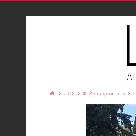
2018
Φεβρουάριος
6
Γ