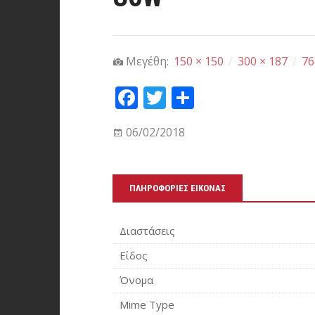
Μεγέθη:
150 × 150
/
300 × 187
/
76
Fa
T
Μ
ce
wi
οι
06/02/2018
bo
tt
ρα
ok
er
στ
εί
ΠΛΗΡΟΦΟΡΊΕΣ ΕΙΚΌΝΑΣ
τε
Διαστάσεις
Είδος
Όνομα
Mime Type