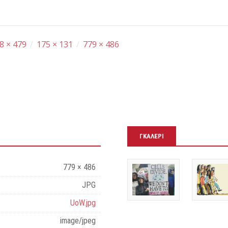
8 × 479
/
175 × 131
/
779 × 486
ΓΚΑΛΕΡΊ
779 × 486
JPG
UoW.jpg
image/jpeg