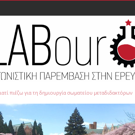
ιατί πιέζω για τη δημιουργία σωματείου μεταδιδακτόρων