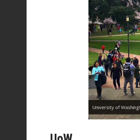
University of Washingt
UoW