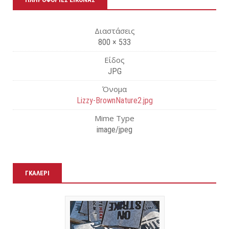
τε
Διαστάσεις
800 × 533
Είδος
JPG
Όνομα
Lizzy-BrownNature2.jpg
Mime Type
image/jpeg
ΓΚΑΛΕΡΊ