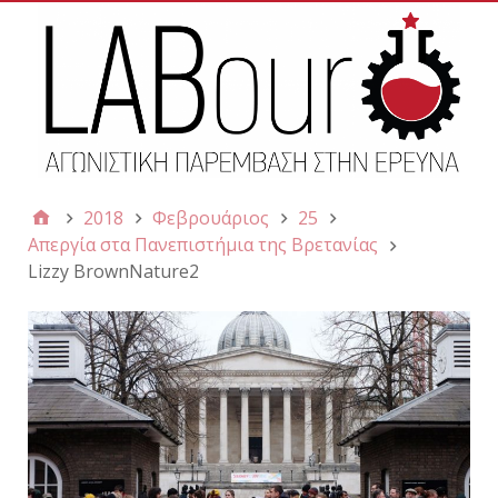
2018
Φεβρουάριος
25
Απεργία στα Πανεπιστήμια της Βρετανίας
Lizzy BrownNature2