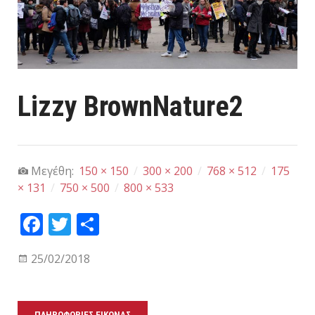
Lizzy BrownNature2
Μεγέθη:
150 × 150
/
300 × 200
/
768 × 512
/
175
× 131
/
750 × 500
/
800 × 533
Fa
T
Μ
ce
wi
οι
25/02/2018
bo
tt
ρα
ok
er
στ
εί
ΠΛΗΡΟΦΟΡΊΕΣ ΕΙΚΌΝΑΣ