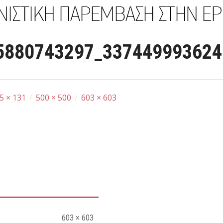
5880743297_337449993624
5 × 131
/
500 × 500
/
603 × 603
603 × 603