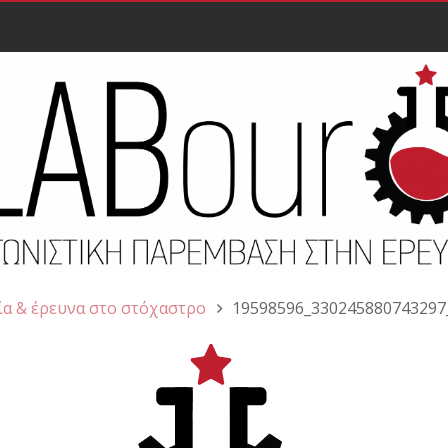
ία & έρευνα στο στόχαστρο
19598596_330245880743297