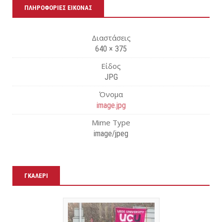
εί
ΠΛΗΡΟΦΟΡΊΕΣ ΕΙΚΌΝΑΣ
τε
Διαστάσεις
640 × 375
Είδος
JPG
Όνομα
image.jpg
Mime Type
image/jpeg
ΓΚΑΛΕΡΊ