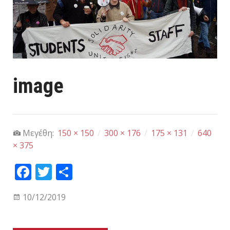
image
Μεγέθη:
150 × 150
/
300 × 176
/
175 × 131
/
640
× 375
Fa
T
Μ
ce
wi
οι
10/12/2019
bo
tt
ρα
ok
er
στ