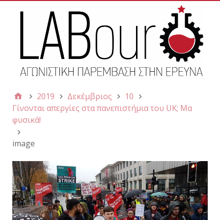
2019
Δεκέμβριος
10
Γίνονται απεργίες στα πανεπιστήμια του UK; Μα
φυσικά!
image