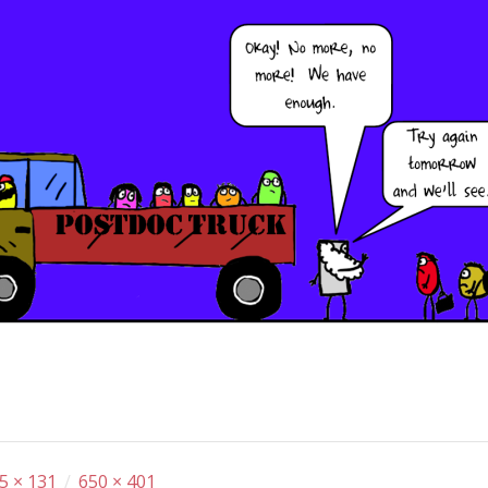
5 × 131
/
650 × 401