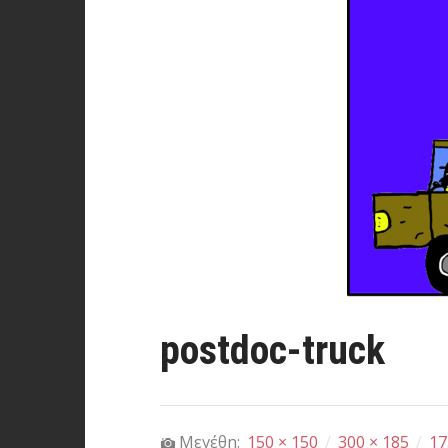
postdoc-truck
Μεγέθη:
150 × 150
/
300 × 185
/
17