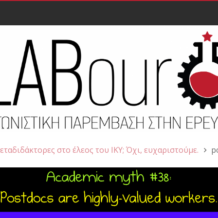
εταδιδάκτορες στο έλεος του ΙΚΥ; Όχι, ευχαριστούμε.
p