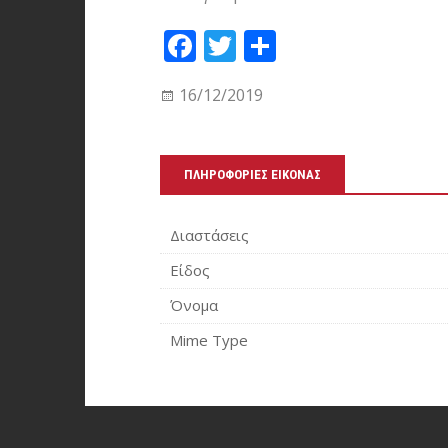
Fa
T
Μ
ce
wi
οι
16/12/2019
bo
tt
ρα
ok
er
στ
εί
ΠΛΗΡΟΦΟΡΊΕΣ ΕΙΚΌΝΑΣ
τε
Διαστάσεις
Είδος
Όνομα
Mime Type