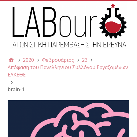
2020
Φεβρουάριος
23
Απόφαση του Πανελλήνιου Συλλόγου Εργαζομένων
ΕΛΚΕΘΕ
brain-1