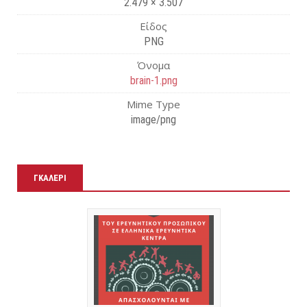
2.479 × 3.507
Είδος
PNG
Όνομα
brain-1.png
Mime Type
image/png
ΓΚΑΛΕΡΊ