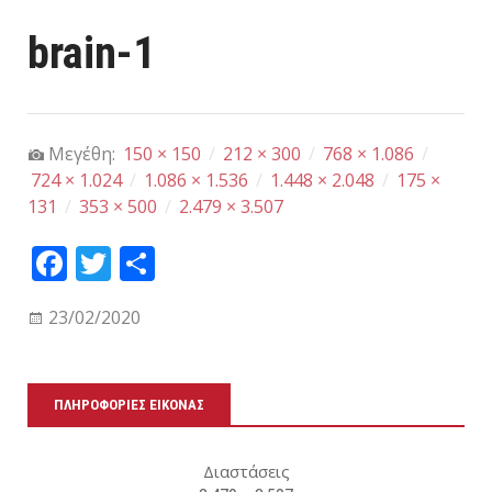
brain-1
Μεγέθη:
150 × 150
/
212 × 300
/
768 × 1.086
/
724 × 1.024
/
1.086 × 1.536
/
1.448 × 2.048
/
175 ×
131
/
353 × 500
/
2.479 × 3.507
Fa
T
Μ
ce
wi
οι
23/02/2020
bo
tt
ρα
ok
er
στ
εί
ΠΛΗΡΟΦΟΡΊΕΣ ΕΙΚΌΝΑΣ
τε
Διαστάσεις