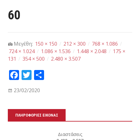
60
Μεγέθη:
150 × 150
/
212 × 300
/
768 × 1.086
/
724 × 1.024
/
1.086 × 1.536
/
1.448 × 2.048
/
175 ×
131
/
354 × 500
/
2.480 × 3.507
Fa
T
Μ
ce
wi
οι
23/02/2020
bo
tt
ρα
ok
er
στ
εί
ΠΛΗΡΟΦΟΡΊΕΣ ΕΙΚΌΝΑΣ
τε
Διαστάσεις