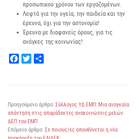
προσωπικού χρόνου των εργαζομένων.
Λεφτά για την υγεία, την παιδεία και την
έρευνα, όχι για την αστυνομία!
Έρευνα με διαφανείς όρους, για τις
ανάγκες της κοινωνίας!
Fa
T
Μ
ce
wi
οι
bo
tt
ρα
ok
er
στ
εί
Προηγούμενο άρθρο:
Σύλλογος ΥΔ ΕΜΠ: Μια αναγκαία
τε
απάντηση στις απαράδεκτες ανακοινώσεις μελών
ΔΕΠ του ΕΜΠ
Επόμενο άρθρο:
Σε ποιους/ες απευθύνεται η νέα
προκήρυξη του ΕΛΙΔΕΚ;