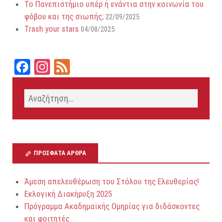
Το Πανεπιστήμιο υπέρ ή ενάντια στην κοινωνία του
φόβου και της σιωπής;
22/09/2025
Trash your stars
04/08/2025
Fa
In
Fe
ce
st
ed
bo
ag
ok
ra
m
ΠΡΌΣΦΑΤΑ ΆΡΘΡΑ
Άμεση απελευθέρωση του Στόλου της Ελευθερίας!
Εκλογική Διακήρυξη 2025
Πρόγραμμα Ακαδημαϊκής Ομηρίας για διδάσκοντες
και φοιτητές