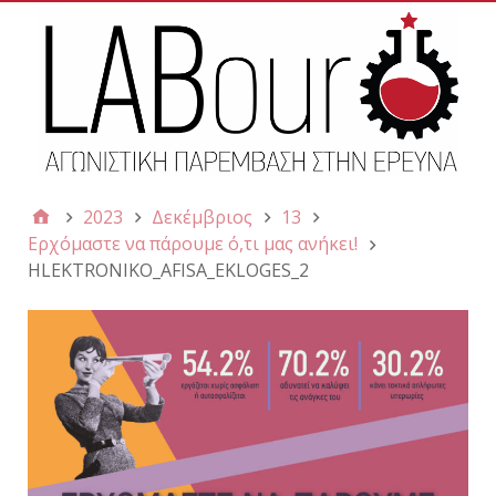
2023
Δεκέμβριος
13
Ερχόμαστε να πάρουμε ό,τι μας ανήκει!
HLEKTRONIKO_AFISA_EKLOGES_2