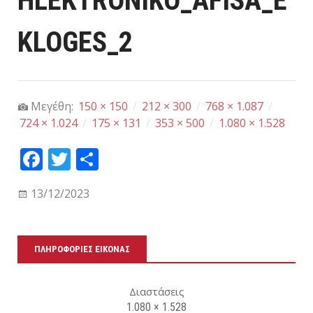
HLEKTRONIKO_AFISA_E
KLOGES_2
Μεγέθη:
150 × 150
/
212 × 300
/
768 × 1.087
/
724 × 1.024
/
175 × 131
/
353 × 500
/
1.080 × 1.528
Fa
T
Μ
ce
wi
οι
13/12/2023
bo
tt
ρα
ok
er
στ
εί
ΠΛΗΡΟΦΟΡΊΕΣ ΕΙΚΌΝΑΣ
τε
Διαστάσεις
1.080 × 1.528