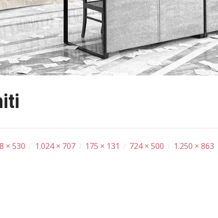
iti
8 × 530
/
1.024 × 707
/
175 × 131
/
724 × 500
/
1.250 × 863