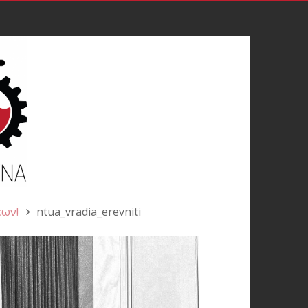
εων!
ntua_vradia_erevniti