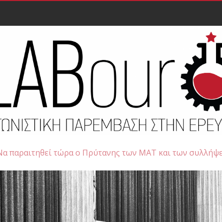
Να παραιτηθεί τώρα ο Πρύτανης των ΜΑΤ και των συλλήψ