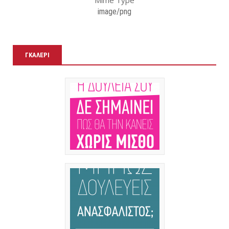
Mime Type
image/png
ΓΚΑΛΕΡΊ