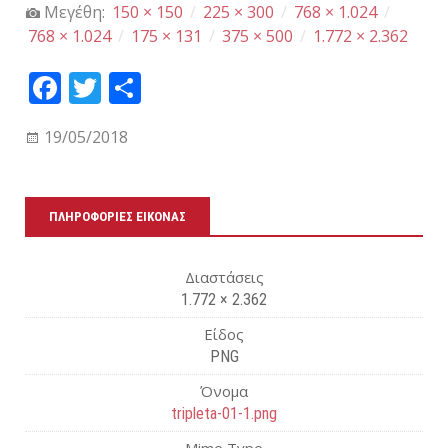
Μεγέθη:
150 × 150
/
225 × 300
/
768 × 1.024
/
768 × 1.024
/
175 × 131
/
375 × 500
/
1.772 × 2.362
Fa
T
Μ
ce
wi
οι
19/05/2018
bo
tt
ρα
ok
er
στ
εί
ΠΛΗΡΟΦΟΡΊΕΣ ΕΙΚΌΝΑΣ
τε
Διαστάσεις
1.772 × 2.362
Είδος
PNG
Όνομα
tripleta-01-1.png