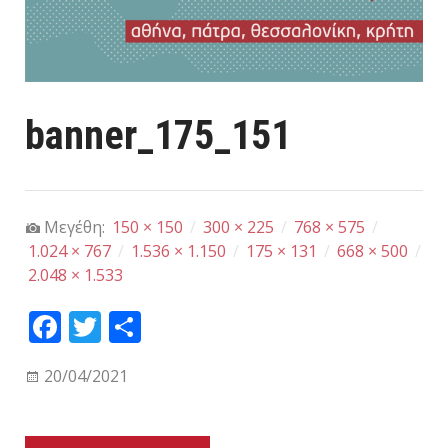
banner_175_151
Μεγέθη:
150 × 150
/
300 × 225
/
768 × 575
/
1.024 × 767
/
1.536 × 1.150
/
175 × 131
/
668 × 500
/
2.048 × 1.533
Fa
T
Μ
ce
wi
οι
20/04/2021
bo
tt
ρα
ok
er
στ