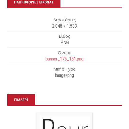
εί
ΠΛΗΡΟΦΟΡΊΕΣ ΕΙΚΌΝΑΣ
τε
Διαστάσεις
2.048 × 1.533
Είδος
PNG
Όνομα
banner_175_151.png
Mime Type
image/png
ΓΚΑΛΕΡΊ