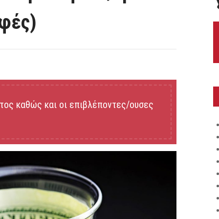
αφές)
τος καθώς και οι επιβλέποντες/ουσες