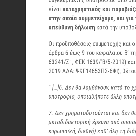
συγκεκριμένης υποτροφίας από οπο
είναι
καταχρηστικός και παραβιά
στην οποία συμμετείχαμε, και γι
υπεύθυνη δήλωση
κατά την υποβο
Οι προϋποθέσεις συμμετοχής και ο
άρθρα 6 έως 9 του κεφαλαίου Β’ τ
63241/Ζ1, ΦΕΚ 1639/’Β/5-2019) και
2019 ΑΔΑ: Ψ9Γ14653ΠΣ-6ΦΙ), θέτο
“
[…]6. Δεν θα λαμβάνουν, κατά το 
υποτροφία, οποιαδήποτε άλλη υποτ
7. Δεν χρηματοδοτούνται και δεν θ
μεταδιδακτορική έρευνα από οποιαδ
ευρωπαϊκή, διεθνή) καθ’ όλη τη δι