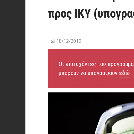
προς ΙΚΥ (υπογρ
18/12/2019
Οι επιτυχόντες του προγράμμα
μπορούν να υπογράψουν
εδώ