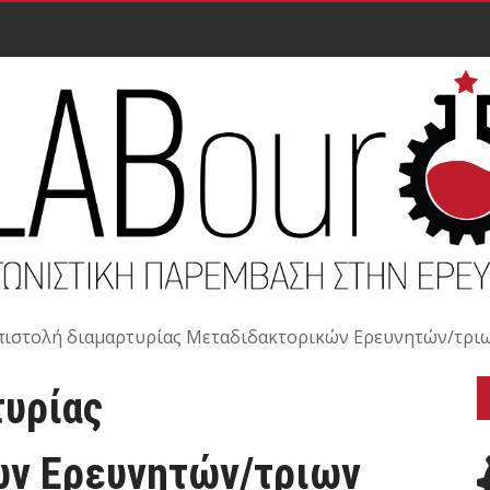
πιστολή διαμαρτυρίας Μεταδιδακτορικών Ερευνητών/τριω
τυρίας
ών Ερευνητών/τριων