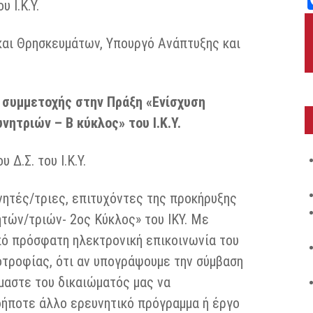
 Ι.Κ.Υ.
αι Θρησκευμάτων, Υπουργό Ανάπτυξης και
συμμετοχής στην Πράξη «Ενίσχυση
τριών – Β κύκλος» του Ι.Κ.Υ.
 Δ.Σ. του Ι.Κ.Υ.
νητές/τριες, επιτυχόντες της προκήρυξης
τών/τριών- 2ος Κύκλος» του ΙΚΥ. Με
ό πρόσφατη ηλεκτρονική επικοινωνία του
οτροφίας, ότι αν υπογράψουμε την σύμβαση
μαστε του δικαιώματός μας να
δήποτε άλλο ερευνητικό πρόγραμμα ή έργο