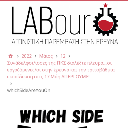
2022
Μάιος
12
Συνάδελφοι/ισσες της ΠΚΣ διαλέξτε πλευρά….οι
εργαζόμενες/οι στην έρευνα και την τριτοβάθμια
εκπαίδευση στις 17 Μάη ΑΠΕΡΓΟΥΜΕ!
whichSideAreYouOn