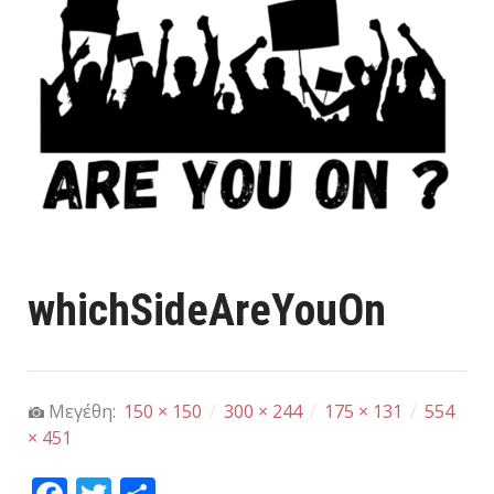
whichSideAreYouOn
Μεγέθη:
150 × 150
/
300 × 244
/
175 × 131
/
554
× 451