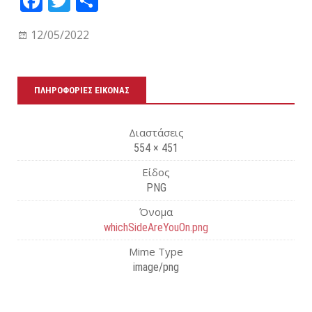
Fa
T
Μ
ce
wi
οι
12/05/2022
bo
tt
ρα
ok
er
στ
εί
ΠΛΗΡΟΦΟΡΊΕΣ ΕΙΚΌΝΑΣ
τε
Διαστάσεις
554 × 451
Είδος
PNG
Όνομα
whichSideAreYouOn.png
Mime Type
image/png