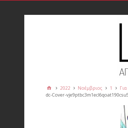
2022
Νοέμβριος
1
Για
dc-Cover-vje9ptbc3m1ecl6qoat190csu