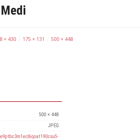
.Medi
8 × 430
/
175 × 131
/
500 × 448
500 × 448
JPEG
je9ptbc3m1ecl6qoat190csu5-