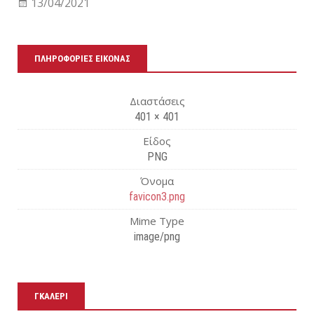
13/04/2021
bo
tt
ρα
ok
er
στ
εί
ΠΛΗΡΟΦΟΡΊΕΣ ΕΙΚΌΝΑΣ
τε
Διαστάσεις
401 × 401
Είδος
PNG
Όνομα
favicon3.png
Mime Type
image/png
ΓΚΑΛΕΡΊ