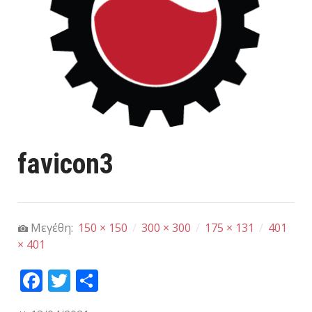
favicon3
Μεγέθη:
150 × 150
/
300 × 300
/
175 × 131
/
401
× 401
Fa
T
Μ
ce
wi
οι