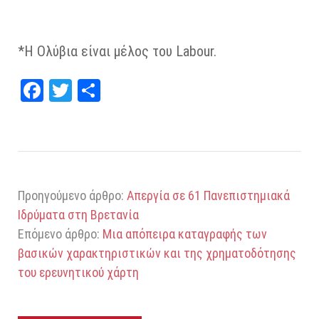
*Η Ολύβια είναι μέλος του Labour.
Fa
T
Μ
ce
wi
οι
bo
tt
ρα
ok
er
στ
εί
Προηγούμενο άρθρο:
Απεργία σε 61 Πανεπιστημιακά
τε
Ιδρύματα στη Βρετανία
Επόμενο άρθρο:
Μια απόπειρα καταγραφής των
βασικών χαρακτηριστικών και της χρηματοδότησης
του ερευνητικού χάρτη