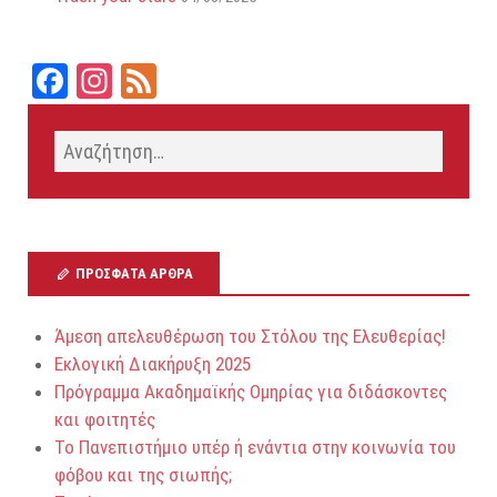
Fa
In
Fe
ce
st
ed
bo
ag
ok
ra
m
ΠΡΌΣΦΑΤΑ ΆΡΘΡΑ
Άμεση απελευθέρωση του Στόλου της Ελευθερίας!
Εκλογική Διακήρυξη 2025
Πρόγραμμα Ακαδημαϊκής Ομηρίας για διδάσκοντες
και φοιτητές
Το Πανεπιστήμιο υπέρ ή ενάντια στην κοινωνία του
φόβου και της σιωπής;