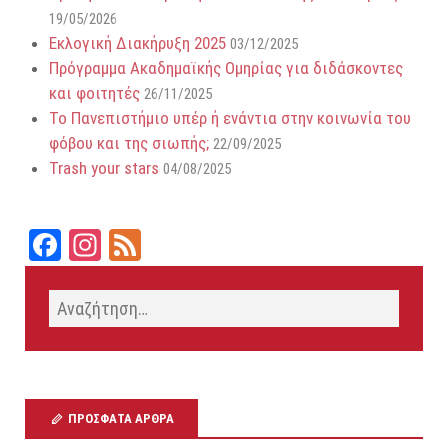
19/05/2026
Εκλογική Διακήρυξη 2025
03/12/2025
Πρόγραμμα Ακαδημαϊκής Ομηρίας για διδάσκοντες
και φοιτητές
26/11/2025
Το Πανεπιστήμιο υπέρ ή ενάντια στην κοινωνία του
φόβου και της σιωπής;
22/09/2025
Trash your stars
04/08/2025
Fa
In
Fe
ce
st
ed
bo
ag
ok
ra
m
ΠΡΌΣΦΑΤΑ ΆΡΘΡΑ