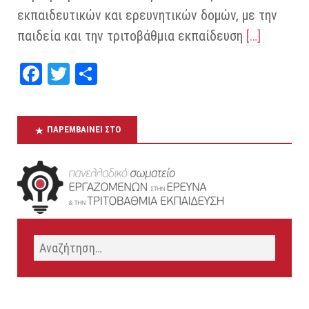
εκπαιδευτικών και ερευνητικών δομών, με την
παιδεία και την τριτοβάθμια εκπαίδευση
[…]
Fa
T
Μ
ce
wi
οι
bo
tt
ρα
ΠΑΡΕΜΒΑΊΝΕΙ ΣΤΟ
ok
er
στ
εί
τε