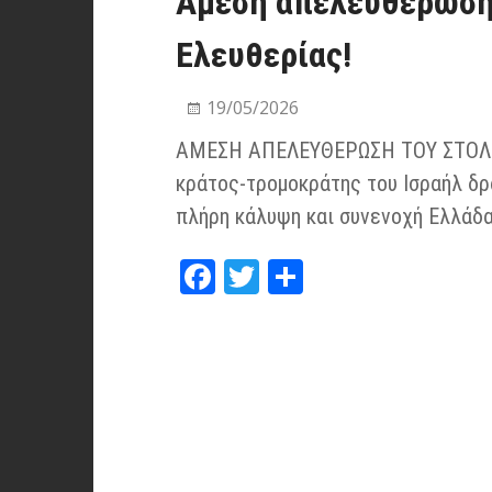
Άμεση απελευθέρωση 
Ελευθερίας!
19/05/2026
ΑΜΕΣΗ ΑΠΕΛΕΥΘΕΡΩΣΗ ΤΟΥ ΣΤΟΛΟ
κράτος-τρομοκράτης του Ισραήλ δρ
πλήρη κάλυψη και συνενοχή Ελλάδα
Fa
T
Μ
ce
wi
οι
bo
tt
ρα
ok
er
στ
εί
τε