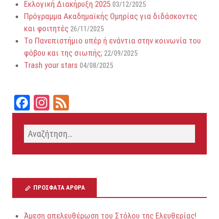
Εκλογική Διακήρυξη 2025
03/12/2025
Πρόγραμμα Ακαδημαϊκής Ομηρίας για διδάσκοντες
και φοιτητές
26/11/2025
Το Πανεπιστήμιο υπέρ ή ενάντια στην κοινωνία του
φόβου και της σιωπής;
22/09/2025
Trash your stars
04/08/2025
Fa
In
Fe
ce
st
ed
bo
ag
ok
ra
m
ΠΡΌΣΦΑΤΑ ΆΡΘΡΑ
Άμεση απελευθέρωση του Στόλου της Ελευθερίας!