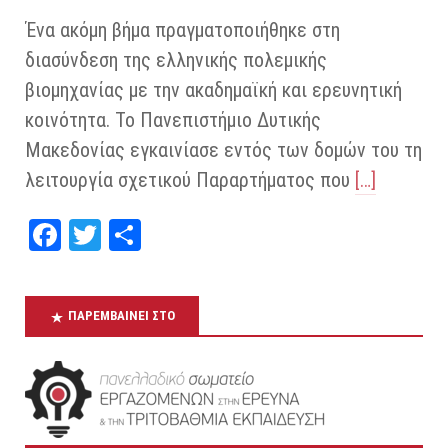
Ένα ακόμη βήμα πραγματοποιήθηκε στη
διασύνδεση της ελληνικής πολεμικής
βιομηχανίας με την ακαδημαϊκή και ερευνητική
κοινότητα. Το Πανεπιστήμιο Δυτικής
Μακεδονίας εγκαινίασε εντός των δομών του τη
λειτουργία σχετικού Παραρτήματος που
[…]
Fa
T
Μ
ce
wi
οι
bo
tt
ρα
ΠΑΡΕΜΒΑΊΝΕΙ ΣΤΟ
ok
er
στ
εί
τε