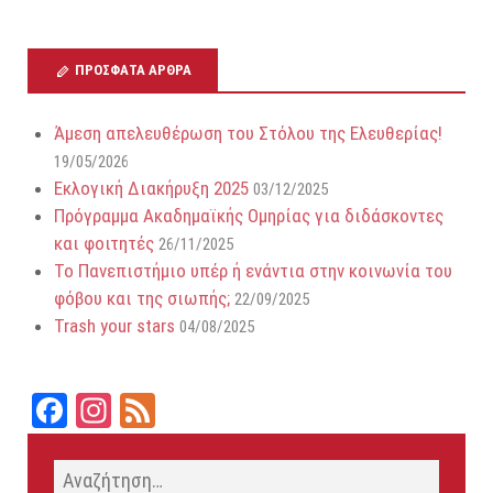
ΠΡΌΣΦΑΤΑ ΆΡΘΡΑ
Άμεση απελευθέρωση του Στόλου της Ελευθερίας!
19/05/2026
Εκλογική Διακήρυξη 2025
03/12/2025
Πρόγραμμα Ακαδημαϊκής Ομηρίας για διδάσκοντες
και φοιτητές
26/11/2025
Το Πανεπιστήμιο υπέρ ή ενάντια στην κοινωνία του
φόβου και της σιωπής;
22/09/2025
Trash your stars
04/08/2025
Fa
In
Fe
ce
st
ed
bo
ag