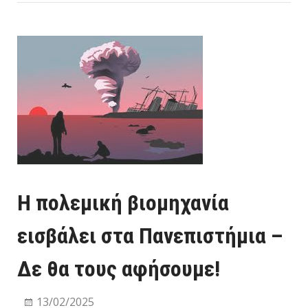
bo
tt
ρα
ok
er
στ
εί
τε
Η πολεμική βιομηχανία
εισβάλει στα Πανεπιστήμια –
Δε θα τους αφήσουμε!
13/02/2025