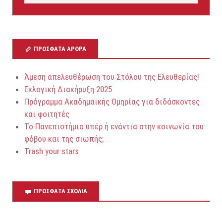
ok
ra
m
ΠΡΌΣΦΑΤΑ ΆΡΘΡΑ
Άμεση απελευθέρωση του Στόλου της Ελευθερίας!
Εκλογική Διακήρυξη 2025
Πρόγραμμα Ακαδημαϊκής Ομηρίας για διδάσκοντες
και φοιτητές
Το Πανεπιστήμιο υπέρ ή ενάντια στην κοινωνία του
φόβου και της σιωπής;
Trash your stars
ΠΡΌΣΦΑΤΑ ΣΧΌΛΙΑ