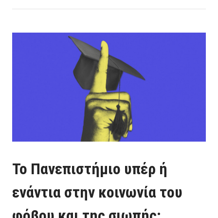
bo
tt
ρα
ok
er
στ
εί
τε
Το Πανεπιστήμιο υπέρ ή
ενάντια στην κοινωνία του
φόβου και της σιωπής;