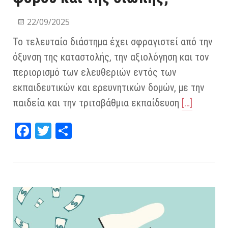
22/09/2025
Το τελευταίο διάστημα έχει σφραγιστεί από την
όξυνση της καταστολής, την αξιολόγηση και τον
περιορισμό των ελευθεριών εντός των
εκπαιδευτικών και ερευνητικών δομών, με την
παιδεία και την τριτοβάθμια εκπαίδευση
[…]
Fa
T
Μ
ce
wi
οι
bo
tt
ρα
ok
er
στ
εί
τε