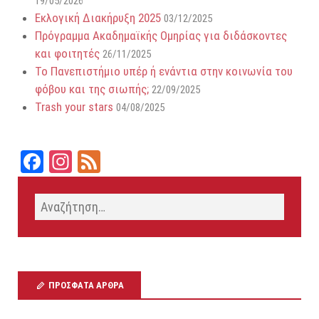
19/05/2026
Εκλογική Διακήρυξη 2025
03/12/2025
Πρόγραμμα Ακαδημαϊκής Ομηρίας για διδάσκοντες
και φοιτητές
26/11/2025
Το Πανεπιστήμιο υπέρ ή ενάντια στην κοινωνία του
φόβου και της σιωπής;
22/09/2025
Trash your stars
04/08/2025
Fa
In
Fe
ce
st
ed
bo
ag
ok
ra
m
ΠΡΌΣΦΑΤΑ ΆΡΘΡΑ