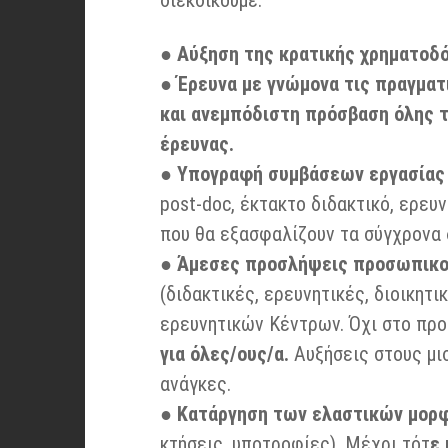
●
Αύξηση της κρατικής χρηματοδότ
● Έρευνα με γνώμονα τις πραγματι
και ανεμπόδιστη πρόσβαση όλης 
έρευνας.
●
Υπογραφή συμβάσεων εργασίας 
post-doc, έκτακτο διδακτικό, ερευν
που θα εξασφαλίζουν τα σύγχρονα 
●
Άμεσες προσλήψεις προσωπικού 
(διδακτικές, ερευνητικές, διοικητι
ερευνητικών Κέντρων. Όχι στο πρ
για όλες/ους/α.
Αυξήσεις στους μισ
ανάγκες.
●
Κατάργηση των ελαστικών μορ
κτήσεις, υποτροφίες). Μέχρι τότ
ε