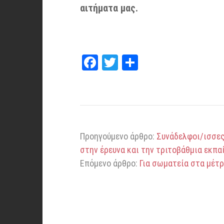
αιτήματα μας.
Fa
T
Μ
ce
wi
οι
bo
tt
ρα
ok
er
στ
εί
Προηγούμενο άρθρο:
Συνάδελφοι/ισσες
τε
στην έρευνα και την τριτοβάθμια εκπ
Επόμενο άρθρο:
Για σωματεία στα μέτ