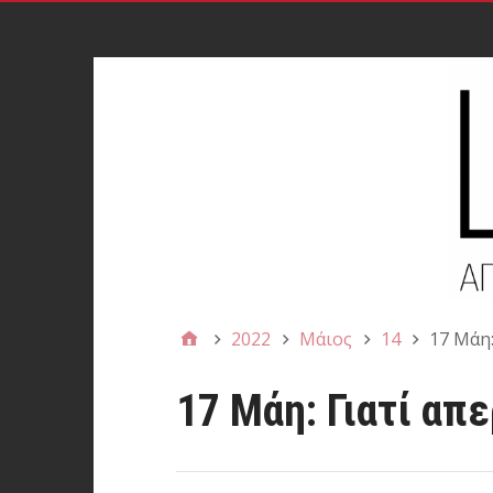
2022
Μάιος
14
17 Mάη:
17 Mάη: Γιατί απ