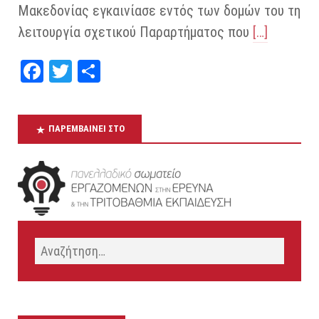
Μακεδονίας εγκαινίασε εντός των δομών του τη
λειτουργία σχετικού Παραρτήματος που
[…]
Fa
T
Μ
ce
wi
οι
bo
tt
ρα
ΠΑΡΕΜΒΑΊΝΕΙ ΣΤΟ
ok
er
στ
εί
τε