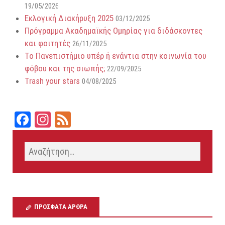
19/05/2026
Εκλογική Διακήρυξη 2025
03/12/2025
Πρόγραμμα Ακαδημαϊκής Ομηρίας για διδάσκοντες
και φοιτητές
26/11/2025
Το Πανεπιστήμιο υπέρ ή ενάντια στην κοινωνία του
φόβου και της σιωπής;
22/09/2025
Trash your stars
04/08/2025
Fa
In
Fe
ce
st
ed
bo
ag
ok
ra
m
ΠΡΌΣΦΑΤΑ ΆΡΘΡΑ