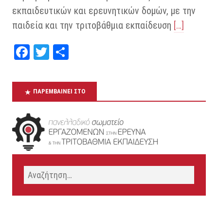
εκπαιδευτικών και ερευνητικών δομών, με την
παιδεία και την τριτοβάθμια εκπαίδευση
[…]
Fa
T
Μ
ce
wi
οι
bo
tt
ρα
ΠΑΡΕΜΒΑΊΝΕΙ ΣΤΟ
ok
er
στ
εί
τε