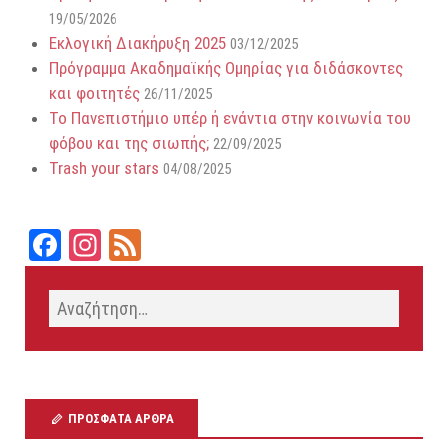
19/05/2026
Εκλογική Διακήρυξη 2025
03/12/2025
Πρόγραμμα Ακαδημαϊκής Ομηρίας για διδάσκοντες
και φοιτητές
26/11/2025
Το Πανεπιστήμιο υπέρ ή ενάντια στην κοινωνία του
φόβου και της σιωπής;
22/09/2025
Trash your stars
04/08/2025
Fa
In
Fe
ce
st
ed
bo
ag
ok
ra
m
ΠΡΌΣΦΑΤΑ ΆΡΘΡΑ