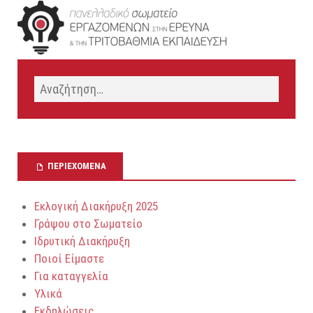
g
h
a
a
t
n
i
o
d
n
V
ΠΕΡΙΕΧΌΜΕΝΑ
i
Εκλογική Διακήρυξη 2025
e
Γράψου στο Σωματείο
Ιδρυτική Διακήρυξη
w
Ποιοί Είμαστε
Για καταγγελία
s
Υλικά
Εκδηλώσεις