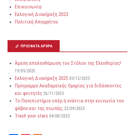
N
Επικοινωνία
Εκλογική Διακήρυξη 2023
a
Πολιτική Απορρήτου
v
i
ΠΡΌΣΦΑΤΑ ΆΡΘΡΑ
g
Άμεση απελευθέρωση του Στόλου της Ελευθερίας!
19/05/2026
a
Εκλογική Διακήρυξη 2025
03/12/2025
Πρόγραμμα Ακαδημαϊκής Ομηρίας για διδάσκοντες
t
και φοιτητές
26/11/2025
Το Πανεπιστήμιο υπέρ ή ενάντια στην κοινωνία του
i
φόβου και της σιωπής;
22/09/2025
Trash your stars
04/08/2025
o
n