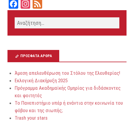
Fa
In
Fe
ce
st
ed
bo
ag
ok
ra
m
ΠΡΌΣΦΑΤΑ ΆΡΘΡΑ
Άμεση απελευθέρωση του Στόλου της Ελευθερίας!
Εκλογική Διακήρυξη 2025
Πρόγραμμα Ακαδημαϊκής Ομηρίας για διδάσκοντες
και φοιτητές
Το Πανεπιστήμιο υπέρ ή ενάντια στην κοινωνία του
φόβου και της σιωπής;
Trash your stars