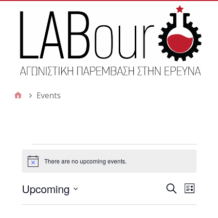
Events
There are no upcoming events.
N
o
t
Upcoming
S
E
i
E
L
c
e
S
i
e
v
a
s
v
e
r