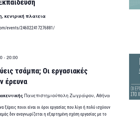
Εκπαίδευση
, κεντρική πλατεια
com/events/246022417276881/
00
-
20:00
εις τσάμπα; Οι εργασιακές
ν έρευνα
ακευτικής
Πανεπιστημιούπολη Ζωγράφου, Αθήνα
α ξέρεις ποιοι είναι οι όροι εργασίας που λίγο ή πολύ ισχύουν
ό εμάς δεν αναγνωρίζεται η εξαρτημένη σχέση εργασίας με το