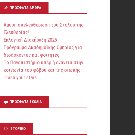
ΠΡΌΣΦΑΤΑ ΆΡΘΡΑ
Άμεση απελευθέρωση του Στόλου της
Ελευθερίας!
Εκλογική Διακήρυξη 2025
Πρόγραμμα Ακαδημαϊκής Ομηρίας για
διδάσκοντες και φοιτητές
Το Πανεπιστήμιο υπέρ ή ενάντια στην
κοινωνία του φόβου και της σιωπής;
Trash your stars
ΠΡΌΣΦΑΤΑ ΣΧΌΛΙΑ
ΙΣΤΟΡΙΚΌ